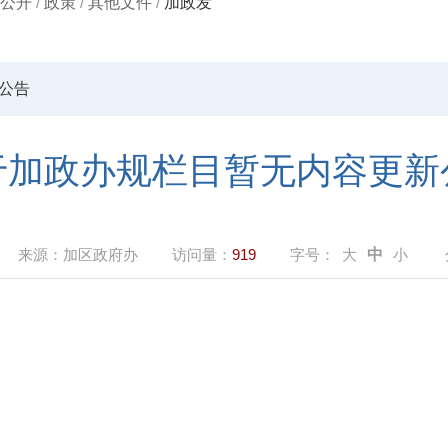
公开
/
政策
/
其他文件
/
加政发
公告
于加政办规栏目暂无内容更新
来源：
加区政府办
访问量：
919
字号：
大
中
小